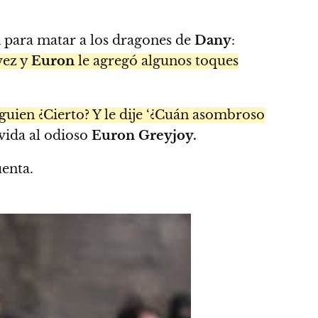
n
para matar a los dragones de
Dany
:
vez y
Euron
le agregó algunos toques
guien ¿Cierto? Y le dije ‘¿Cuán asombroso
 vida al odioso
Euron Greyjoy.
uenta.