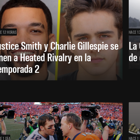
E 12 HORAS
HACE 1
ustice Smith y Charlie Gillespie se
La 
nen a Heated Rivalry en la
de 
emporada 2
E 1 DÍA
HACE 1 