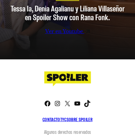
Tessa Ia, Denia Agalianu y Liliana Villaseñor
en Spoiler Show con Rana Fonk.
Ver en Youtube
Facebook
Instagram
X
YouTube
TikTok
CONTACTO
TYC
SOBRE SPOILER
Algunos derechos reservados