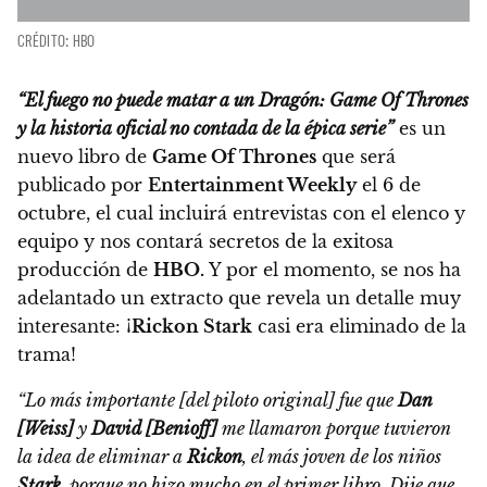
CRÉDITO: HBO
“El fuego no puede matar a un Dragón: Game Of Thrones
y la historia oficial no contada de la épica serie”
es un
nuevo libro de
Game Of Thrones
que será
publicado por
Entertainment Weekly
el 6 de
octubre, el cual incluirá entrevistas con el elenco y
equipo y nos contará secretos de la exitosa
producción de
HBO.
Y por el momento, se nos ha
adelantado un extracto que revela un detalle muy
interesante: ¡
Rickon Stark
casi era eliminado de la
trama!
“Lo más importante [del piloto original] fue que
Dan
[Weiss]
y
David
[Benioff]
me llamaron porque tuvieron
la idea de eliminar a
Rickon
, el más joven de los niños
Stark
,
porque no hizo mucho en el primer libro. Dije que