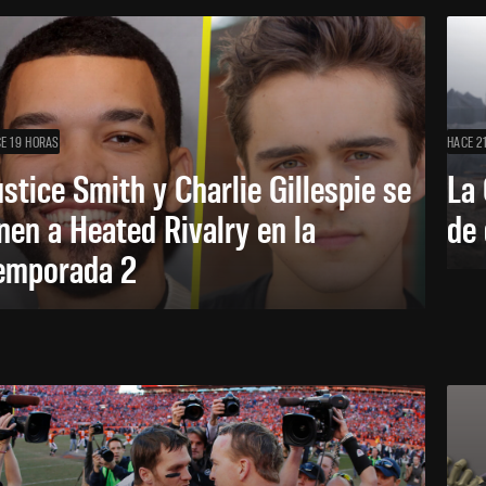
E 19 HORAS
HACE 2
ustice Smith y Charlie Gillespie se
La 
nen a Heated Rivalry en la
de 
emporada 2