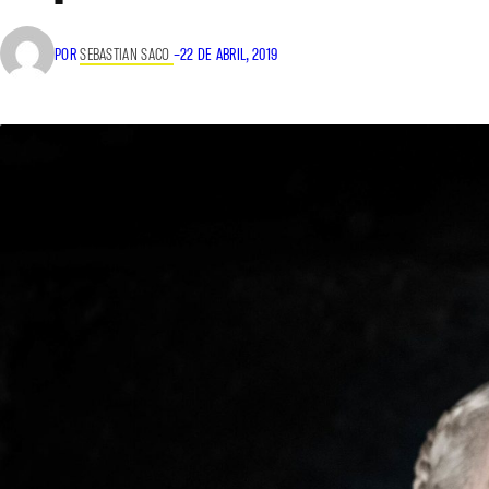
POR
SEBASTIAN SACO
–
22 DE ABRIL, 2019