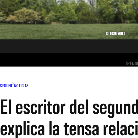
TREND
SPOILER
NOTICIAS
El escritor del segun
explica la tensa relac