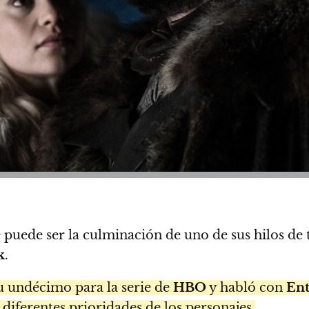
 puede ser la culminación de uno de sus hilos de
k
.
su undécimo para la serie de
HBO
y habló con
Ent
 diferentes prioridades de los personajes.