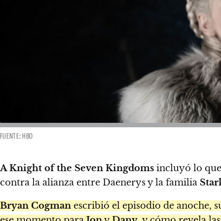
FUENTE: HBO
A Knight of the Seven Kingdoms
incluyó lo que
contra la alianza entre Daenerys y la familia
Star
Bryan Cogman
escribió el episodio de anoche, 
ese momento para
Jon
y
Dany
, y cómo revela las