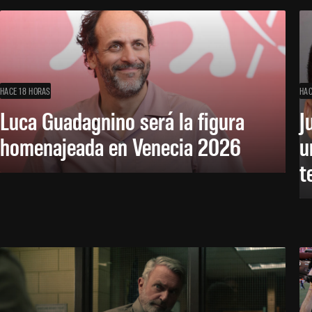
HACE 18 HORAS
HAC
Luca Guadagnino será la figura
J
homenajeada en Venecia 2026
u
t