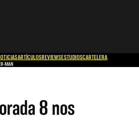
OTICIAS
ARTÍCULOS
REVIEWS
ESTUDIOS
CARTELERA
ER-MAN
porada 8 nos