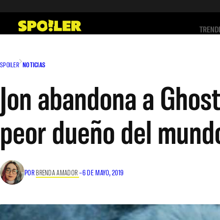
Saltar
al
TREND
contenido
SPOILER
NOTICIAS
Jon abandona a Ghost 
peor dueño del mund
POR
BRENDA AMADOR
–
6 DE MAYO, 2019