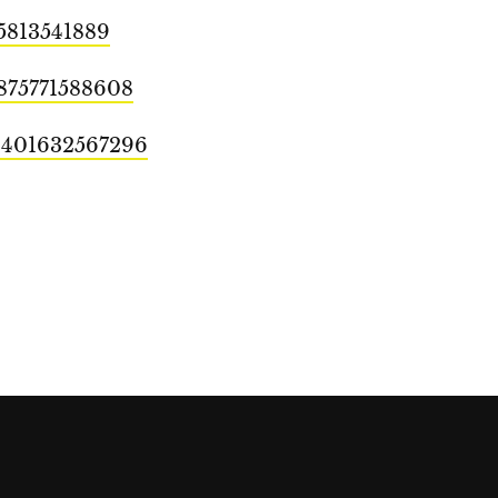
35813541889
6875771588608
91401632567296