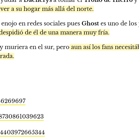
lver a su hogar más allá del norte.
 enojo en redes sociales pues
Ghost
es uno de los 
despidió de él de una manera muy fría.
 y muriera en el sur, pero
aun así los fans necesi
rada.
786269697
218730861039623
5234403972665344