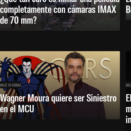
completamente con cámaras IMAX
B
de 70 mm?
HACE 10 HORAS
HAC
Wagner Moura quiere ser Siniestro
E
en el MCU
m
i