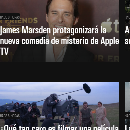
HACE 6 HORAS
HAC
James Marsden protagonizará la
A
nueva comedia de misterio de Apple
s
TV
HACE 8 HORAS
HAC
¿Qué tan caro es filmar una película
L