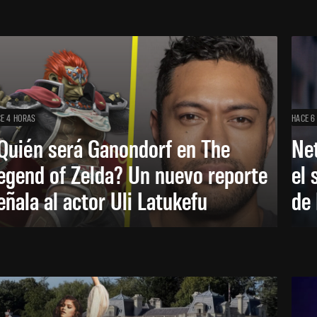
E 4 HORAS
HACE 6
Quién será Ganondorf en The
Net
egend of Zelda? Un nuevo reporte
el 
eñala al actor Uli Latukefu
de 