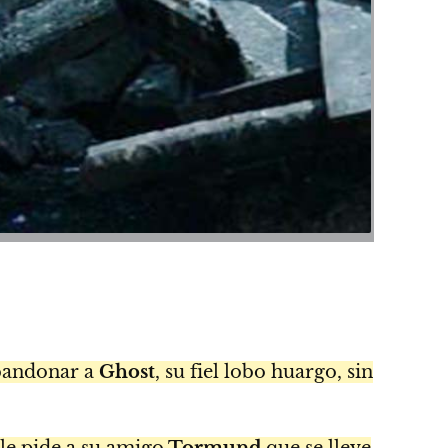
bandonar a
Ghost
, su fiel lobo huargo, sin
le pide a su amigo
Tormund
que se lleve