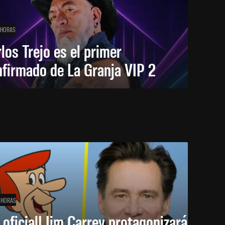
 HORAS
los Trejo es el primer
firmado de La Granja VIP 2
 HORAS
 oficial! Jim Carrey protagonizará