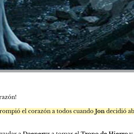
orazón!
 rompió el corazón a todos cuando
Jon
decidió a
ayudar a
Daenerys
a tomar el
Trono de Hierro
y