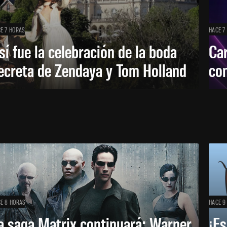
E 7 HORAS
HACE 7
sí fue la celebración de la boda
Car
ecreta de Zendaya y Tom Holland
con
E 8 HORAS
HACE 9
a saga Matrix continuará: Warner
¡Es