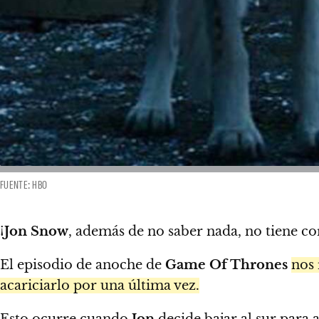
FUENTE: HBO
¡
Jon Snow
, además de no saber nada, no tiene c
El episodio de anoche de
Game Of Thrones
nos
acariciarlo por una última vez.
Esto ocurre cuando
Jon
decide bajar al sur para 