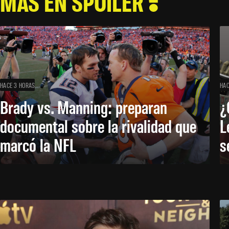
MÁS EN SPOILER
HACE 3 HORAS
HAC
Brady vs. Manning: preparan
¿
documental sobre la rivalidad que
L
marcó la NFL
s