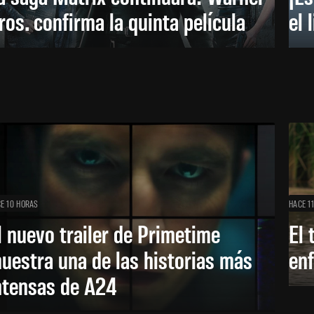
ros. confirma la quinta película
el 
E 10 HORAS
HACE 1
l nuevo trailer de Primetime
El 
uestra una de las historias más
enf
ntensas de A24