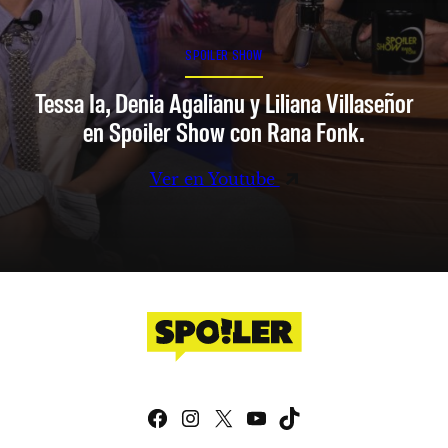
SPOILER SHOW
Tessa Ia, Denia Agalianu y Liliana Villaseñor
en Spoiler Show con Rana Fonk.
Ver en Youtube
Facebook
Instagram
X
YouTube
TikTok