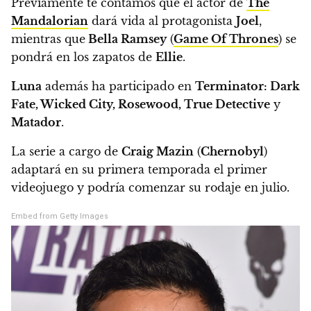
Previamente te contamos que el actor de
The
Mandalorian
dará vida al protagonista
Joel
,
mientras que
Bella Ramsey
(
Game Of Thrones
) se
pondrá en los zapatos de
Ellie
.
Luna
además ha participado en
Terminator: Dark
Fate, Wicked City, Rosewood, True Detective
y
Matador
.
La serie a cargo de
Craig Mazin
(
Chernobyl
)
adaptará en su primera temporada el primer
videojuego y
podría comenzar su rodaje en julio.
Embed from Getty Images