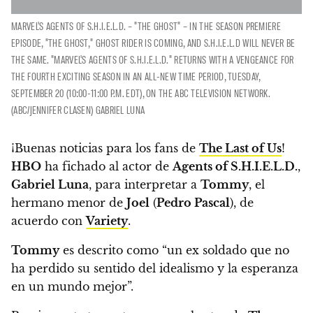
MARVEL'S AGENTS OF S.H.I.E.L.D. – "THE GHOST" – IN THE SEASON PREMIERE
EPISODE, "THE GHOST," GHOST RIDER IS COMING, AND S.H.I.E.L.D WILL NEVER BE
THE SAME. "MARVEL'S AGENTS OF S.H.I.E.L.D." RETURNS WITH A VENGEANCE FOR
THE FOURTH EXCITING SEASON IN AN ALL-NEW TIME PERIOD, TUESDAY,
SEPTEMBER 20 (10:00-11:00 P.M. EDT), ON THE ABC TELEVISION NETWORK.
(ABC/JENNIFER CLASEN) GABRIEL LUNA
¡Buenas noticias para los fans de
The Last of Us
!
HBO
ha fichado al actor de
Agents of S.H.I.E.L.D.
,
Gabriel Luna
, para interpretar a
Tommy
, el
hermano menor de
Joel
(
Pedro Pascal
), de
acuerdo con
Variety
.
Tommy
es descrito como
“un ex soldado que no
ha perdido su sentido del idealismo y la esperanza
en un mundo mejor”.