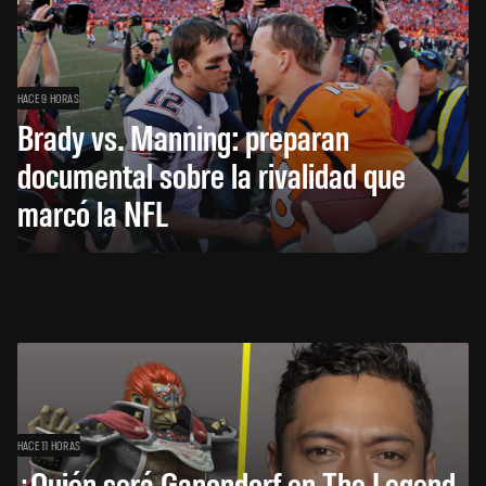
HACE 9 HORAS
Brady vs. Manning: preparan
documental sobre la rivalidad que
marcó la NFL
HACE 11 HORAS
¿Quién será Ganondorf en The Legend