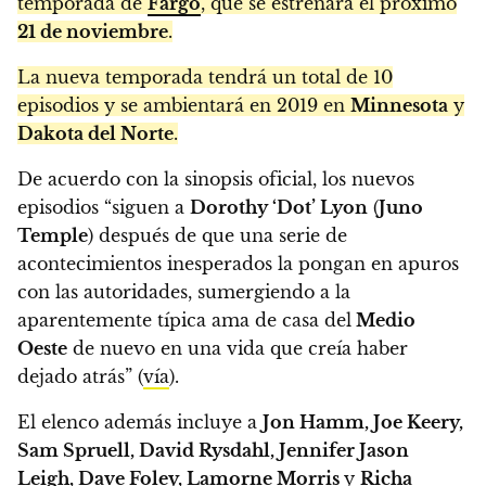
temporada de
Fargo
, que se estrenará el próximo
21 de noviembre
.
La nueva temporada tendrá un total de 10
episodios y se ambientará en 2019 en
Minnesota
y
Dakota del Norte
.
De acuerdo con la sinopsis oficial, los nuevos
episodios “siguen a
Dorothy ‘Dot’ Lyon
(
Juno
Temple
) después de que una serie de
acontecimientos inesperados la pongan en apuros
con las autoridades, sumergiendo a la
aparentemente típica ama de casa del
Medio
Oeste
de nuevo en una vida que creía haber
dejado atrás” (
vía
).
El elenco además incluye a
Jon Hamm, Joe Keery,
Sam Spruell, David Rysdahl, Jennifer Jason
Leigh, Dave Foley, Lamorne Morris
y
Richa