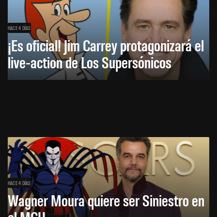
HACE 4 DÍAS
¡Es oficial! Jim Carrey protagonizará el
live-action de Los Supersónicos
HACE 4 DÍAS
Wagner Moura quiere ser Siniestro en
el MCU