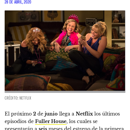
28 DE ABRIL, 2020
CRÉDITO: NETFLIX
El próximo
2
de
junio
llega a
Netflix
los últimos
episodios de
Fuller House
,
los cuales se
presentarán a
seis
meses del estreno de la primera