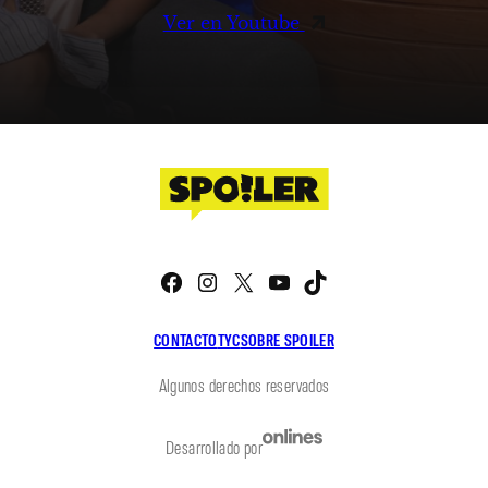
Ver en Youtube
Facebook
Instagram
X
YouTube
TikTok
CONTACTO
TYC
SOBRE SPOILER
Algunos derechos reservados
Desarrollado por