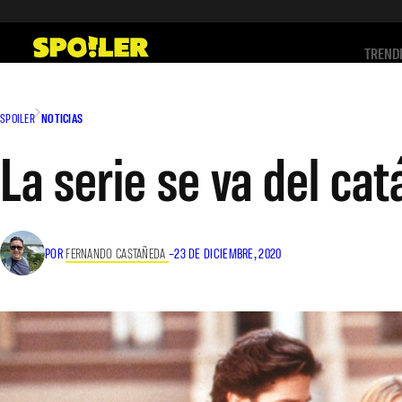
Saltar
al
TREND
contenido
SPOILER
NOTICIAS
La serie se va del ca
POR
FERNANDO CASTAÑEDA
–
23 DE DICIEMBRE, 2020