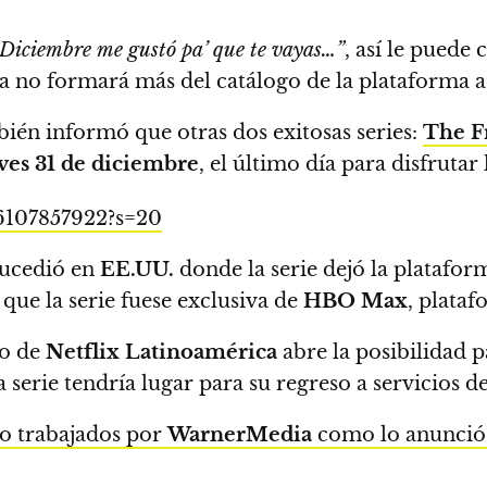
Diciembre me gustó pa’ que te vayas…”
, así le puede
 no formará más del catálogo de la plataforma a
bién informó que otras dos exitosas series:
The Fr
ves 31 de diciembre
,
el último día para disfrutar l
76107857922?s=20
ucedió en
EE.UU.
donde la serie dejó la platafo
que la serie fuese exclusiva de
HBO Max
, plata
go de
Netflix Latinoamérica
abre la posibilidad 
 serie tendría lugar para su regreso a servicios d
o trabajados por
WarnerMedia
como lo anunció