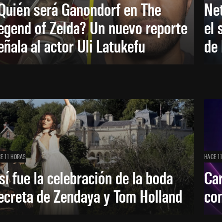
Quién será Ganondorf en The
Net
egend of Zelda? Un nuevo reporte
el 
eñala al actor Uli Latukefu
de 
E 11 HORAS
HACE 1
sí fue la celebración de la boda
Car
ecreta de Zendaya y Tom Holland
con