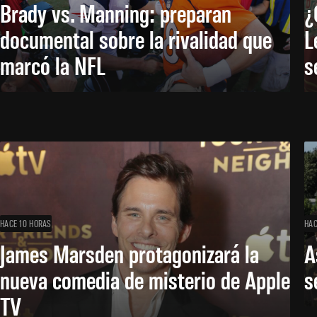
Brady vs. Manning: preparan
¿
documental sobre la rivalidad que
L
marcó la NFL
s
HACE 10 HORAS
HAC
James Marsden protagonizará la
A
nueva comedia de misterio de Apple
s
TV