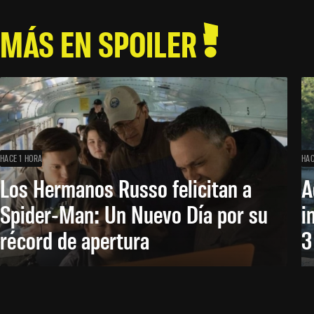
MÁS EN SPOILER
HACE 1 HORA
HAC
Los Hermanos Russo felicitan a
A
Spider-Man: Un Nuevo Día por su
i
récord de apertura
3