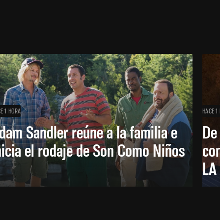
E 1 HORA
HACE 1
dam Sandler reúne a la familia e
De
nicia el rodaje de Son Como Niños
con
LA