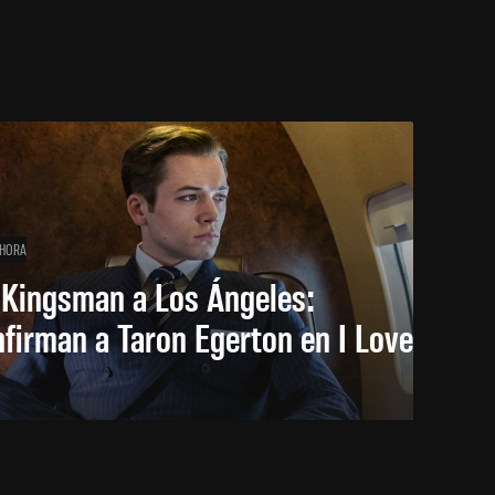
 HORA
 Kingsman a Los Ángeles:
firman a Taron Egerton en I Love