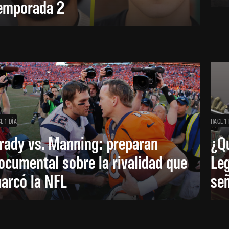
emporada 2
E 1 DÍA
HACE 1 
rady vs. Manning: preparan
¿Q
ocumental sobre la rivalidad que
Leg
arcó la NFL
señ