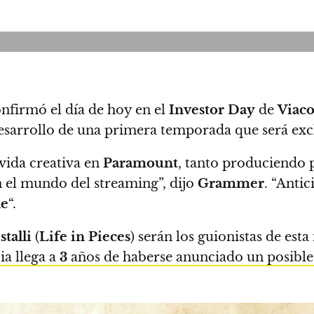
onfirmó el día de hoy en el
Investor Day
de
Viac
 desarrollo de una primera temporada que será ex
vida creativa en
Paramount
, tanto produciendo
 el mundo del streaming”, dijo
Grammer
. “Anti
ne
“.
stalli
(
Life in Pieces
) serán los guionistas de est
ia llega a
3
años de haberse anunciado un posible 