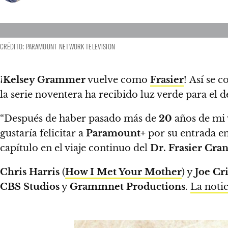
CRÉDITO: PARAMOUNT NETWORK TELEVISION
¡
Kelsey Grammer
vuelve como
Frasier
!
Así se c
la serie noventera ha recibido luz verde para el
“Después de haber pasado más de
20
años de mi 
gustaría felicitar a
Paramount+
por su entrada en
capítulo en el viaje continuo del
Dr. Frasier Cra
Chris Harris
(
How I Met Your Mother
) y
Joe Cri
CBS Studios
y
Grammnet Productions
.
La notic