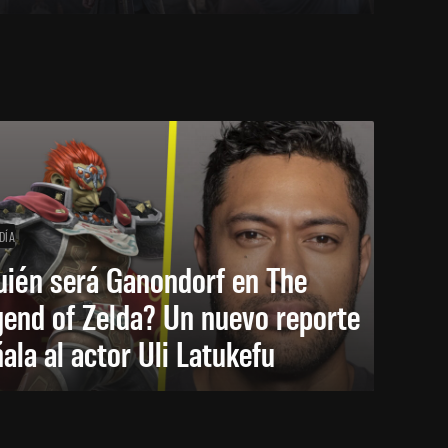
DÍA
uién será Ganondorf en The
end of Zelda? Un nuevo reporte
ala al actor Uli Latukefu