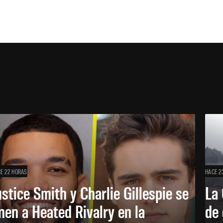
E 22 HORAS
HACE 2
ustice Smith y Charlie Gillespie se
La 
nen a Heated Rivalry en la
de 