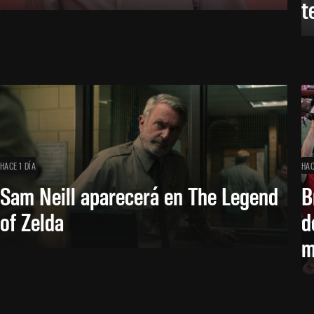
t
HACE 1 DÍA
HAC
Sam Neill aparecerá en The Legend
B
of Zelda
d
m