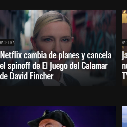
HACE 1 DÍA
HAC
Netflix cambia de planes y cancela
J
el spinoff de El Juego del Calamar
n
de David Fincher
T