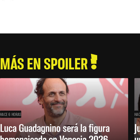
MÁS EN SPOILER
HACE 6 HORAS
HAC
Luca Guadagnino será la figura
J
homenajeada en Venecia 2026
u