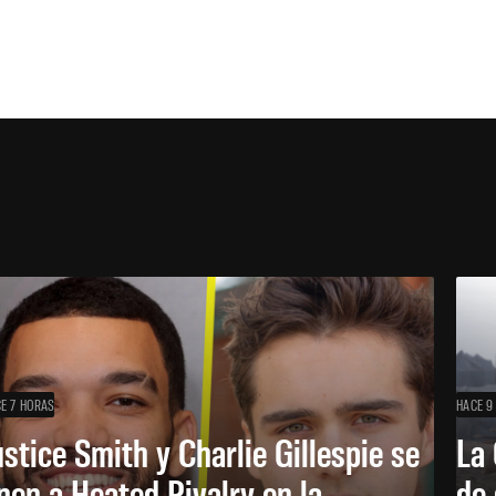
E 7 HORAS
HACE 9
ustice Smith y Charlie Gillespie se
La 
nen a Heated Rivalry en la
de 