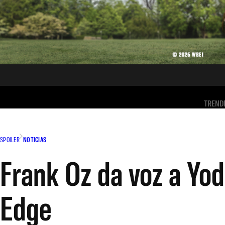
TREND
SPOILER
NOTICIAS
Frank Oz da voz a Yod
Edge