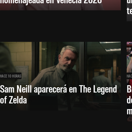
t
HACE 10 HORAS
HAC
Sam Neill aparecerá en The Legend
B
of Zelda
d
m