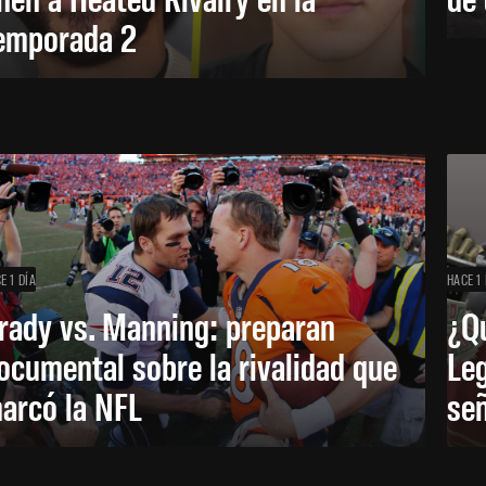
emporada 2
E 1 DÍA
HACE 1 
rady vs. Manning: preparan
¿Q
ocumental sobre la rivalidad que
Leg
arcó la NFL
señ