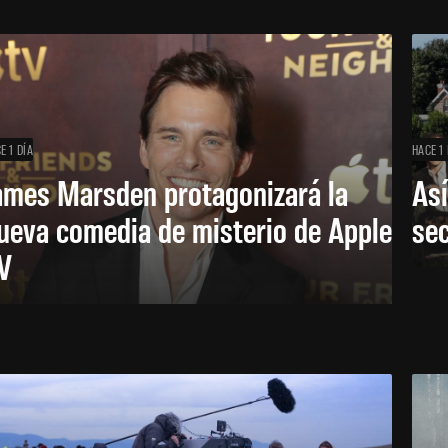
E 1 DÍA
HACE 1 
ames Marsden protagonizará la
Así
ueva comedia de misterio de Apple
se
V