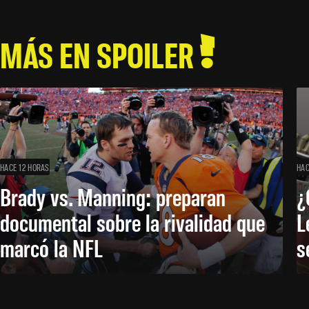
MÁS EN SPOILER
HACE 12 HORAS
HAC
Brady vs. Manning: preparan
¿
documental sobre la rivalidad que
L
marcó la NFL
s