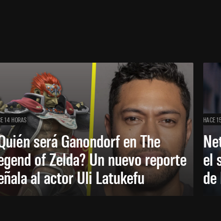
E 14 HORAS
HACE 1
Quién será Ganondorf en The
Net
egend of Zelda? Un nuevo reporte
el 
eñala al actor Uli Latukefu
de 