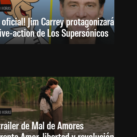
8 HORAS
 oficial! Jim Carrey protagonizará
live-action de Los Supersónicos
0 HORAS
trailer de Mal de Amores
renta Amor, libertad y revolución