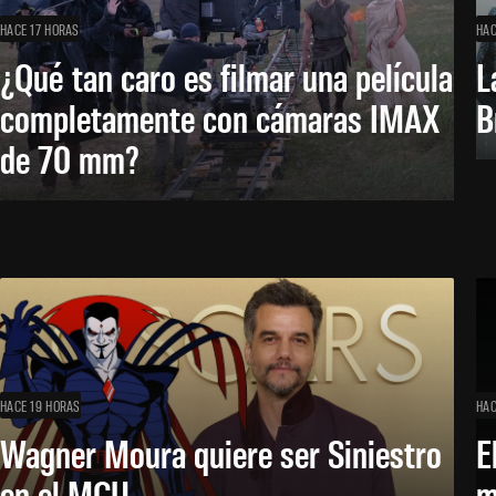
HACE 17 HORAS
HAC
¿Qué tan caro es filmar una película
L
completamente con cámaras IMAX
B
de 70 mm?
HACE 19 HORAS
HAC
Wagner Moura quiere ser Siniestro
E
en el MCU
m