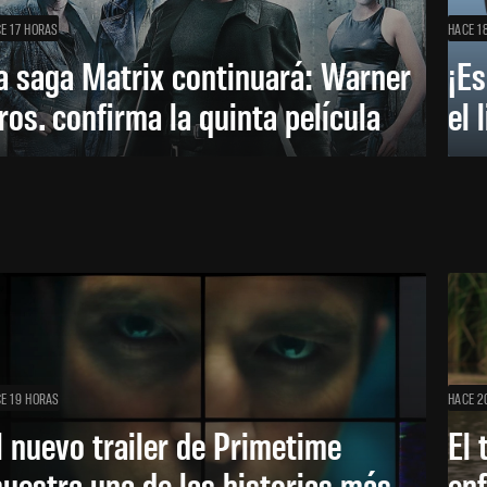
E 17 HORAS
HACE 1
a saga Matrix continuará: Warner
¡Es
ros. confirma la quinta película
el 
E 19 HORAS
HACE 2
l nuevo trailer de Primetime
El 
uestra una de las historias más
enf