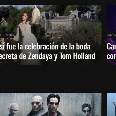
E 16 HORAS
HACE 1
sí fue la celebración de la boda
Car
ecreta de Zendaya y Tom Holland
con