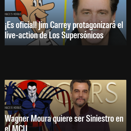
HACE 5 HORAS
¡Es oficial! Jim Carrey protagonizará el
live-action de Los Supersónicos
HACE 6 HORAS
Wagner Moura quiere ser Siniestro en
el MCU