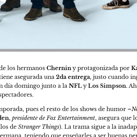
 de los hermanos
Chernin
y protagonizada por
K
a tiene asegurada una
2da entrega
, justo cuando i
un día domingo junto a la
NFL
y
Los Simpson
. Ah
spectadores
.
emporada, pues el resto de los shows de humor –
Ne
den
,
presidente de Fox Entertainment
, asegura que l
los de
Stranger Things
). La trama sigue a la inada
 hermana, teniendo que enseñarles a ser buenas per