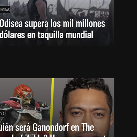
 HORAS
Odisea supera los mil millones
dólares en taquilla mundial
DÍA
uién será Ganondorf en The