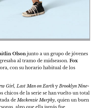
aitlin Olson
junto a un grupo de jóvenes
ngresaba al tramo de midseason.
Fox
ora, con su horario habitual de los
w Girl, Last Man on Earth
y
Brooklyn Nine-
os chicos de la serie se han vuelto un total
ptada de
Mackenzie Murphy
, quien un buen
sonas, algo que ella jamás fue.