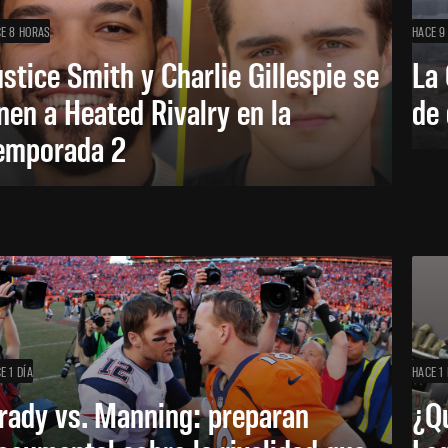
E 8 HORAS
HACE 9
ustice Smith y Charlie Gillespie se
La 
nen a Heated Rivalry en la
de 
emporada 2
E 1 DÍA
HACE 1 
rady vs. Manning: preparan
¿Q