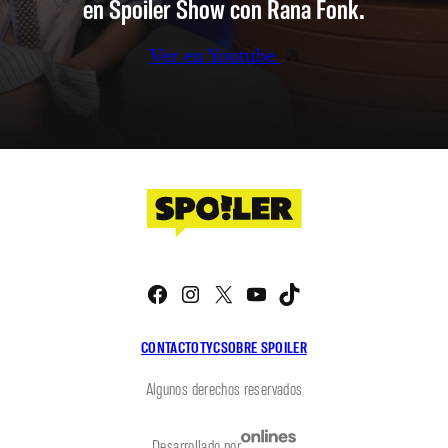
en Spoiler Show con Rana Fonk.
Ver en Youtube
Facebook
Instagram
X
YouTube
TikTok
CONTACTO
TYC
SOBRE SPOILER
Algunos derechos reservados
Desarrollado por