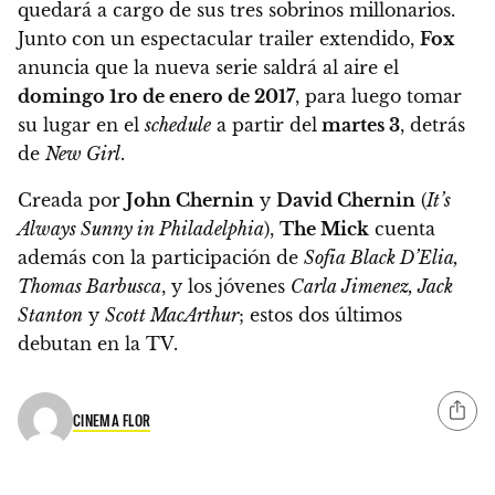
quedará a cargo de sus tres sobrinos millonarios.
Junto con un espectacular trailer extendido,
Fox
anuncia que la nueva serie saldrá al aire el
domingo 1ro de enero de 2017
, para luego tomar
su lugar en el
schedule
a partir del
martes 3
, detrás
de
New Girl
.
Creada por
John Chernin
y
David Chernin
(
It’s
Always Sunny in Philadelphia
),
The Mick
cuenta
además con la participación de
Sofia Black D’Elia,
Thomas Barbusca
, y los jóvenes
Carla Jimenez, Jack
Stanton
y
Scott MacArthur
; estos dos últimos
debutan en la TV.
CINEMA FLOR