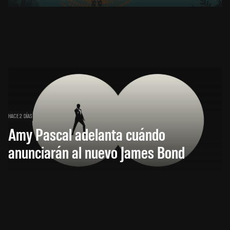
HACE 2 DÍAS
Amy Pascal adelanta cuándo
anunciarán al nuevo James Bond