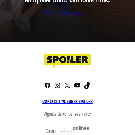
Ver en Youtube
Facebook
Instagram
X
YouTube
TikTok
CONTACTO
TYC
SOBRE SPOILER
Algunos derechos reservados
Desarrollado por