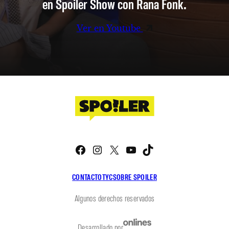
en Spoiler Show con Rana Fonk.
Ver en Youtube
Facebook
Instagram
X
YouTube
TikTok
CONTACTO
TYC
SOBRE SPOILER
Algunos derechos reservados
Desarrollado por