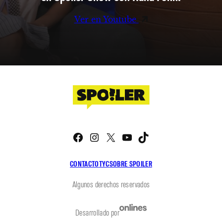
Ver en Youtube
Facebook
Instagram
X
YouTube
TikTok
CONTACTO
TYC
SOBRE SPOILER
Algunos derechos reservados
Desarrollado por