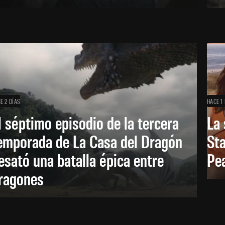
E 2 DÍAS
HACE 1
l séptimo episodio de la tercera
La
emporada de La Casa del Dragón
Sta
esató una batalla épica entre
Pe
ragones