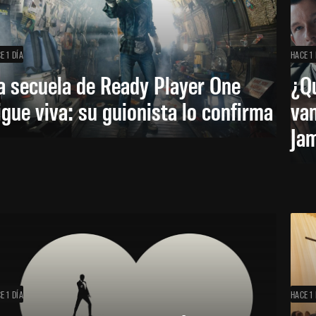
E 1 DÍA
HACE 1 
a secuela de Ready Player One
¿Qu
igue viva: su guionista lo confirma
van
Ja
E 1 DÍA
HACE 1 