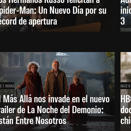
pider-Man: Un Nuevo Día por su
ini
écord de apertura
3
E 7 HORAS
HACE 8
l Más Allá nos invade en el nuevo
HB
railer de La Noche del Demonio:
do
stán Entre Nosotros
ch