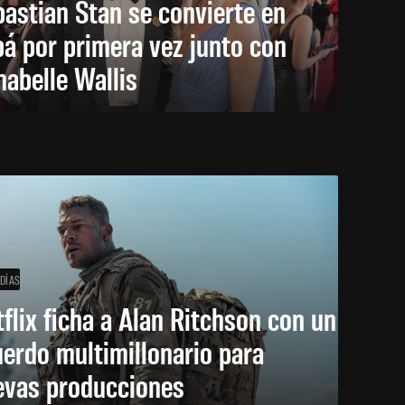
astian Stan se convierte en
á por primera vez junto con
abelle Wallis
 DÍAS
flix ficha a Alan Ritchson con un
erdo multimillonario para
evas producciones