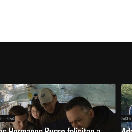
E 5 HORAS
HACE 5
os Hermanos Russo felicitan a
Ada