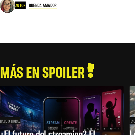
BRENDA AMADOR
AUTOR
MÁS EN SPOILER
HACE 3 HORAS
HAC
¿El futuro del streaming? El
L