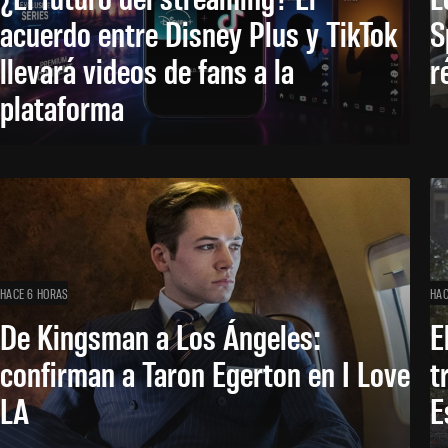
acuerdo entre Disney Plus y TikTok
S
llevará videos de fans a la
r
plataforma
HACE 6 HORAS
HAC
De Kingsman a Los Ángeles:
E
confirman a Taron Egerton en I Love
t
LA
E