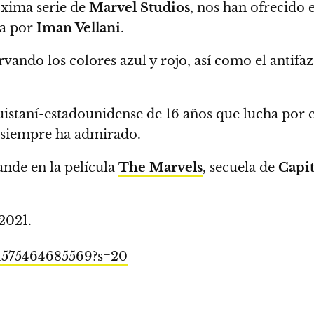
róxima serie de
Marvel Studios
, nos han ofrecido e
da por
Iman Vellani
.
ervando los colores azul y rojo, así como el antif
uistaní-estadounidense de 16 años que lucha por en
 siempre ha admirado.
ande en la película
The Marvels
, secuela de
Capi
 2021.
11575464685569?s=20