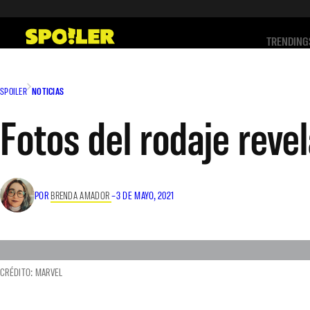
Saltar
al
TRENDING
contenido
SPOILER
NOTICIAS
Fotos del rodaje reve
POR
BRENDA AMADOR
–
3 DE MAYO, 2021
CRÉDITO: MARVEL