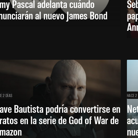
my Pascal adelanta cuándo
Seb
nunciarán al nuevo James Bond
pap
Ann
E 2 DÍAS
HACE 2
ave Bautista podría convertirse en
Net
ratos en la serie de God of War de
acu
mazon
nu