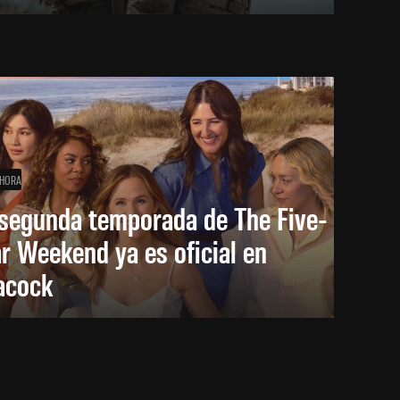
 HORA
 segunda temporada de The Five-
r Weekend ya es oficial en
acock