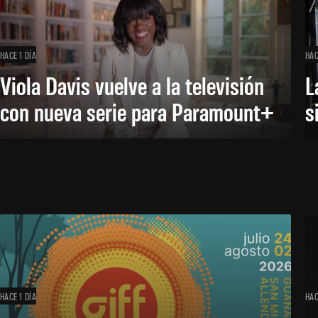
HACE 1 DÍA
HAC
Viola Davis vuelve a la televisión
L
con nueva serie para Paramount+
s
HACE 1 DÍA
HAC