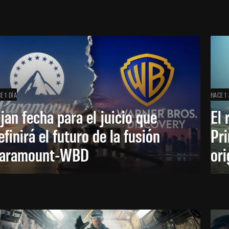
E 1 DÍA
HACE 1 
ijan fecha para el juicio que
El 
efinirá el futuro de la fusión
Pri
aramount-WBD
ori