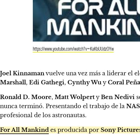
https://www.youtube.com/watch?v=KaKbUUdzOYw
Joel Kinnaman
vuelve una vez más a liderar el e
Marshall
,
Edi Gathegi
,
Cynthy Wu
y
Coral Peñ
Ronald D. Moore
,
Matt Wolpert
y
Ben Nedivi
s
nunca terminó. Presentando el trabajo de la
NA
profesional de los astronautas.
For All Mankind
es producida por
Sony Picture