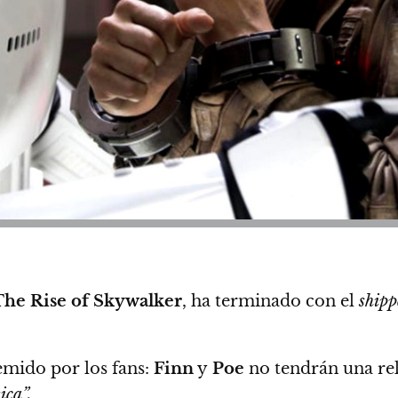
The Rise of Skywalker
, ha terminado con el
shipp
emido por los fans:
Finn
y
Poe
no tendrán una rel
ica”.