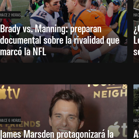
HACE 2 HORAS
HAC
Brady vs. Manning: preparan
¿
documental sobre la rivalidad que
L
marcó la NFL
s
HACE 6 HORAS
HAC
James Marsden protagonizará la
A