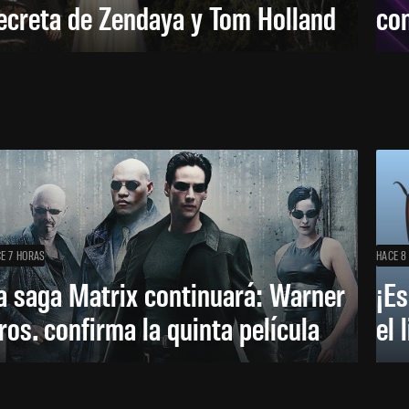
ecreta de Zendaya y Tom Holland
con
E 7 HORAS
HACE 8
a saga Matrix continuará: Warner
¡Es
ros. confirma la quinta película
el 