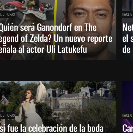
E 3 HORAS
HACE 5
Quién será Ganondorf en The
Net
egend of Zelda? Un nuevo reporte
el 
eñala al actor Uli Latukefu
de 
E 6 HORAS
HACE 6
sí fue la celebración de la boda
Car