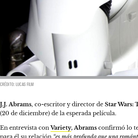
CRÉDITO: LUCAS FILM
J.J. Abrams
, co-escritor y director de
Star Wars: 
(20 de diciembre) de la esperada película.
En entrevista con
Variety
, Abrams
confirmó lo t
para él su relación
“es más profunda que una románt