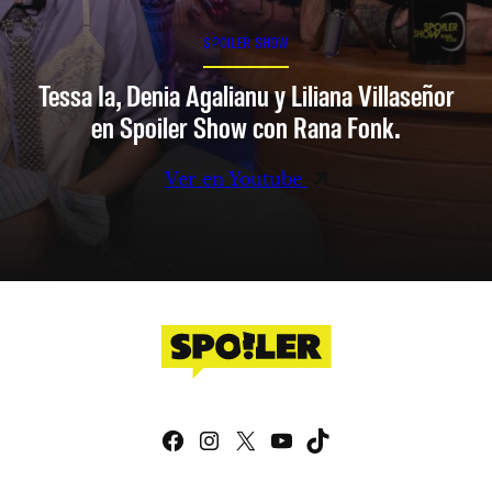
SPOILER SHOW
Tessa Ia, Denia Agalianu y Liliana Villaseñor
en Spoiler Show con Rana Fonk.
Ver en Youtube
Facebook
Instagram
X
YouTube
TikTok