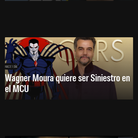
HACE 1 DÍA
Wagner Moura quiere ser Siniestro en
el MCU