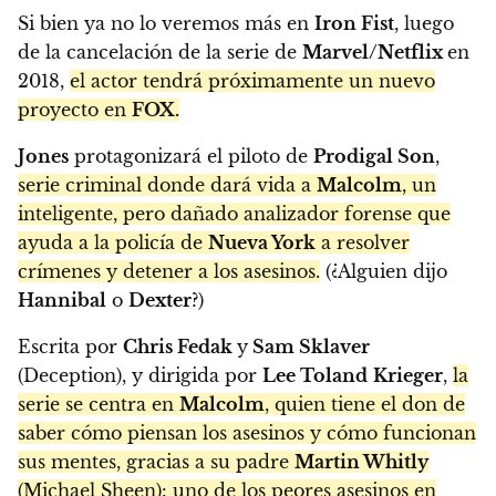
Si bien ya no lo veremos más en
Iron Fist
, luego
de la cancelación de la serie de
Marvel/Netflix
en
2018,
el actor tendrá próximamente un nuevo
proyecto en
FOX.
Jones
protagonizará el piloto de
Prodigal Son
,
serie criminal donde dará vida a
Malcolm
, un
inteligente, pero dañado analizador forense que
ayuda a la policía de
Nueva York
a resolver
crímenes y detener a los asesinos.
(¿Alguien dijo
Hannibal
o
Dexter
?)
Escrita por
Chris Fedak
y
Sam Sklaver
(Deception), y dirigida por
Lee Toland
Krieger
,
la
serie se centra en
Malcolm
, quien tiene el don de
saber cómo piensan los asesinos y cómo funcionan
sus mentes, gracias a su padre
Martin Whitly
(Michael Sheen): uno de los peores asesinos en