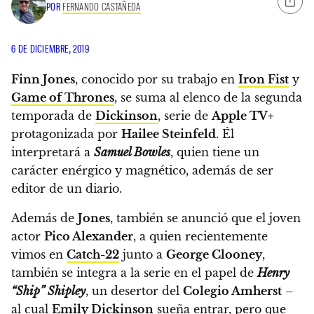
POR
FERNANDO CASTAÑEDA
6 DE DICIEMBRE, 2019
Finn Jones
, conocido por su trabajo en
Iron Fist
y
Game of Thrones
, se suma al elenco de la segunda
temporada de
Dickinson
, serie de
Apple TV+
protagonizada por
Hailee Steinfeld
.
Él
interpretará a
Samuel Bowles
, quien tiene un
carácter enérgico y magnético, además de ser
editor de un diario.
Además de
Jones
, también se anunció que el joven
actor
Pico Alexander
, a quien recientemente
vimos en
Catch-22
junto a
George Clooney
,
también se integra a la serie en el papel de
Henry
“Ship” Shipley
, un desertor del
Colegio Amherst
–
al cual
Emily Dickinson
sueña entrar, pero que