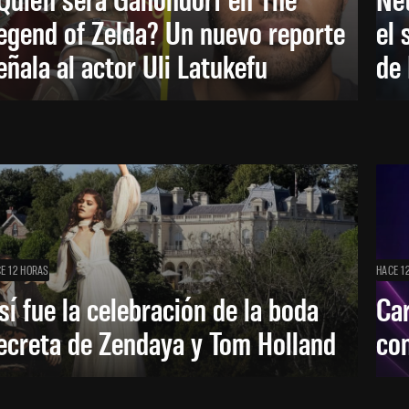
egend of Zelda? Un nuevo reporte
el 
eñala al actor Uli Latukefu
de 
E 12 HORAS
HACE 1
sí fue la celebración de la boda
Car
ecreta de Zendaya y Tom Holland
con