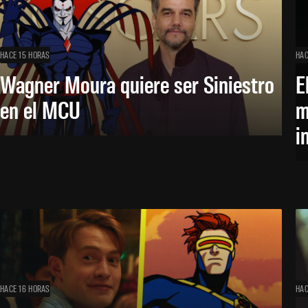
HACE 15 HORAS
HAC
Wagner Moura quiere ser Siniestro
E
en el MCU
m
i
HACE 16 HORAS
HAC