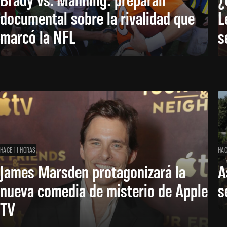
documental sobre la rivalidad que
L
marcó la NFL
s
HACE 11 HORAS
HAC
James Marsden protagonizará la
A
nueva comedia de misterio de Apple
s
TV