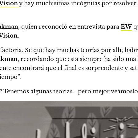
Vision
y hay muchísimas incógnitas por resolver
hakman
, quien reconoció en entrevista para
EW
qu
Vision
.
sfactoria. Sé que hay muchas teorías por allí; h
akman
, recordando que esta siempre ha sido una
nte encontrará que el final es sorprendente y satis
tiempo”.
l?
Tenemos algunas teorías… pero mejor veámosl