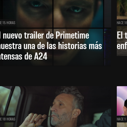
E 15 HORAS
HACE 1
l nuevo trailer de Primetime
El 
uestra una de las historias más
enf
ntensas de A24
E 18 HORAS
HACE 1 