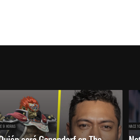
E 9 HORAS
HACE 1
Quién será Ganondorf en The
Net