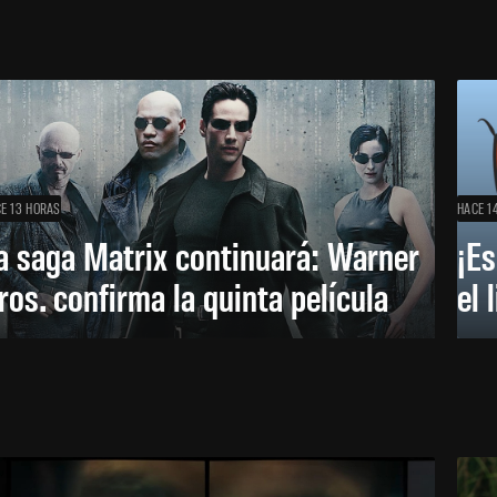
E 13 HORAS
HACE 1
a saga Matrix continuará: Warner
¡Es
ros. confirma la quinta película
el 