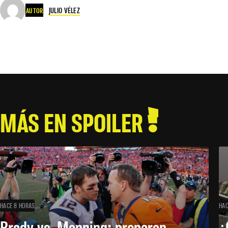
JULIO VÉLEZ
AUTOR
MÁS EN SPOILER
HACE 8 HORAS
HAC
Brady vs. Manning: preparan
¿