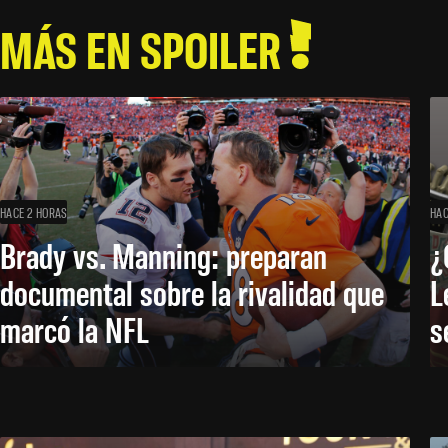
MÁS EN SPOILER
HACE 2 HORAS
HAC
Brady vs. Manning: preparan
¿
documental sobre la rivalidad que
L
marcó la NFL
s