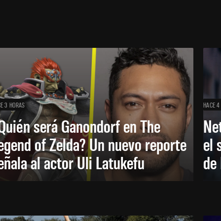
E 3 HORAS
HACE 4
Quién será Ganondorf en The
Net
egend of Zelda? Un nuevo reporte
el 
eñala al actor Uli Latukefu
de 