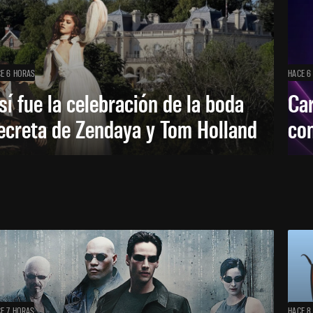
E 6 HORAS
HACE 6
sí fue la celebración de la boda
Car
ecreta de Zendaya y Tom Holland
con
E 7 HORAS
HACE 8