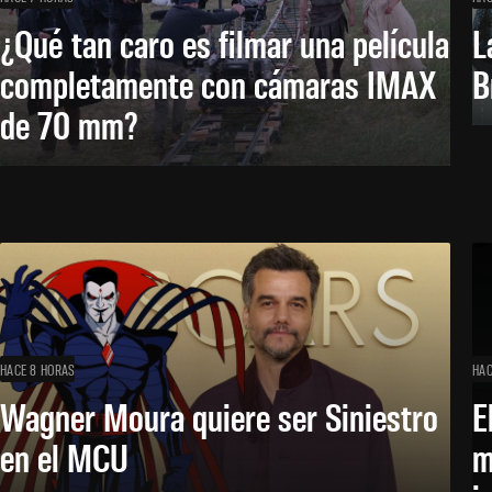
¿Qué tan caro es filmar una película
L
completamente con cámaras IMAX
B
de 70 mm?
HACE 8 HORAS
HAC
Wagner Moura quiere ser Siniestro
E
en el MCU
m