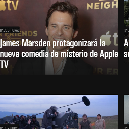
HACE 5 HORAS
HAC
James Marsden protagonizará la
A
nueva comedia de misterio de Apple
s
TV
HACE 7 HORAS
HAC