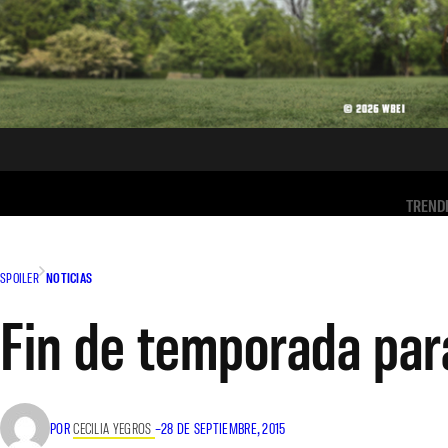
TREND
SPOILER
NOTICIAS
Fin de temporada par
POR
CECILIA YEGROS
–
28 DE SEPTIEMBRE, 2015