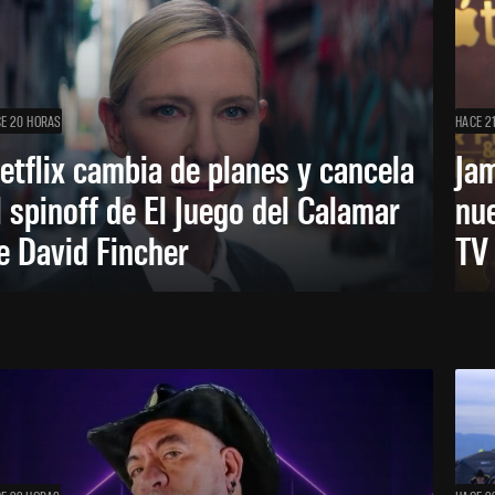
E 20 HORAS
HACE 2
etflix cambia de planes y cancela
Ja
l spinoff de El Juego del Calamar
nu
e David Fincher
TV