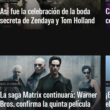
HACE 22 HORAS
HAC
Así fue la celebración de la boda
C
secreta de Zendaya y Tom Holland
c
HACE 23 HORAS
HAC
La saga Matrix continuará: Warner
¡
Bros. confirma la quinta película
e