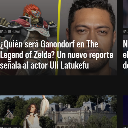
HACE 19 HORAS
HAC
¿Quién será Ganondorf en The
N
Legend of Zelda? Un nuevo reporte
e
señala al actor Uli Latukefu
d