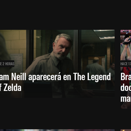
E 2 HORAS
HACE 1
am Neill aparecerá en The Legend
Br
f Zelda
doc
ma