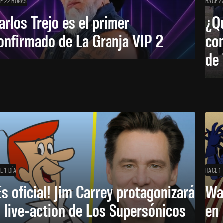
E 22 HORAS
HACE 2
arlos Trejo es el primer
¿Qu
onfirmado de La Granja VIP 2
co
de
E 1 DÍA
HACE 1 
Es oficial! Jim Carrey protagonizará
Wa
l live-action de Los Supersónicos
en