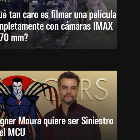
2 HORAS
é tan caro es filmar una película
mpletamente con cámaras IMAX
 70 mm?
DÍA
gner Moura quiere ser Siniestro
 el MCU