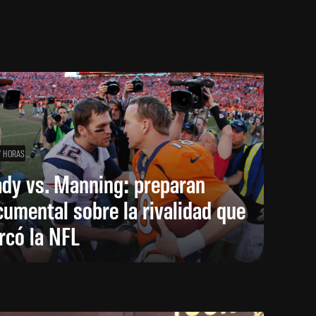
7 HORAS
ady vs. Manning: preparan
umental sobre la rivalidad que
rcó la NFL