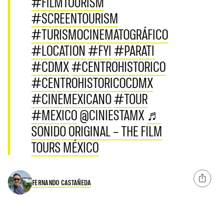
#FILMTOURISM
#SCREENTOURISM
#TURISMOCINEMATOGRÁFICO
#LOCATION
#FYI
#PARATI
#CDMX
#CENTROHISTORICO
#CENTROHISTORICOCDMX
#CINEMEXICANO
#TOUR
#MEXICO
@CINIESTAMX
♬
SONIDO ORIGINAL – THE FILM
TOURS MÉXICO
FERNANDO CASTAÑEDA