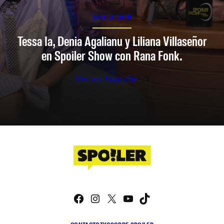
SPOILER SHOW
Tessa Ia, Denia Agalianu y Liliana Villaseñor
en Spoiler Show con Rana Fonk.
Ver en Youtube
Facebook
Instagram
X
YouTube
TikTok