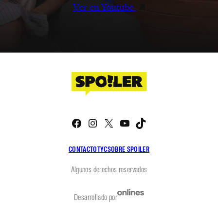
Ver en Youtube
Facebook
Instagram
X
YouTube
TikTok
CONTACTO
TYC
SOBRE SPOILER
Algunos derechos reservados
Desarrollado por