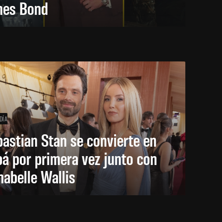
mes Bond
DÍA
astian Stan se convierte en
á por primera vez junto con
abelle Wallis