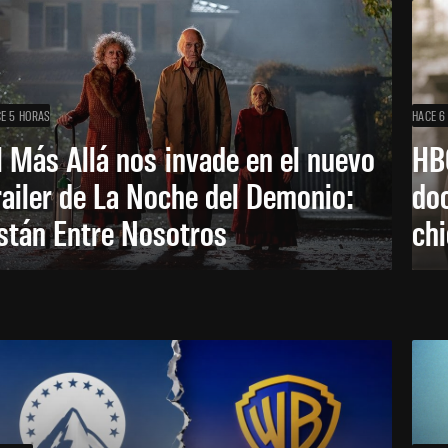
E 5 HORAS
HACE 6
l Más Allá nos invade en el nuevo
HB
railer de La Noche del Demonio:
do
stán Entre Nosotros
ch