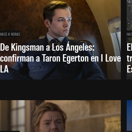
HACE 4 HORAS
HAC
De Kingsman a Los Ángeles:
E
confirman a Taron Egerton en I Love
t
LA
E