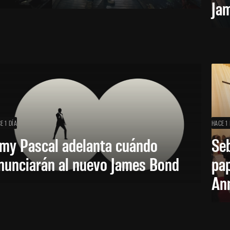
Ja
E 1 DÍA
HACE 1 
my Pascal adelanta cuándo
Seb
nunciarán al nuevo James Bond
pap
Ann