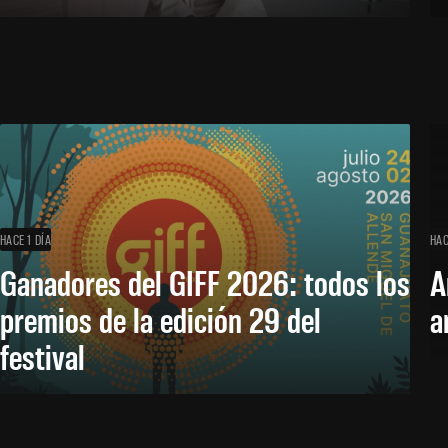
HACE 1 DÍA
HAC
Ganadores del GIFF 2026: todos los
A
premios de la edición 29 del
a
festival