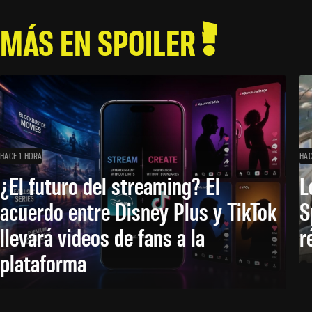
MÁS EN SPOILER
HACE 1 HORA
HAC
¿El futuro del streaming? El
L
acuerdo entre Disney Plus y TikTok
S
llevará videos de fans a la
r
plataforma