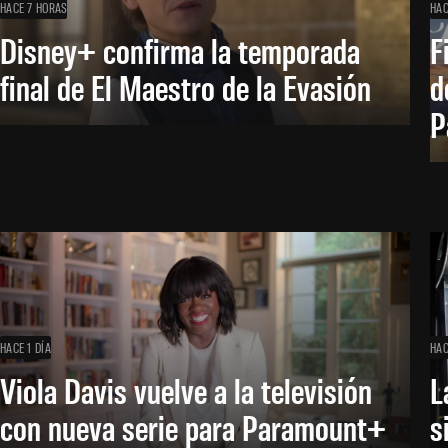
HACE 7 HORAS
HAC
Disney+ confirma la temporada
F
final de El Maestro de la Evasión
d
P
HACE 1 DÍA
HAC
Viola Davis vuelve a la televisión
L
con nueva serie para Paramount+
s