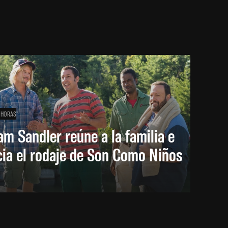
 HORAS
m Sandler reúne a la familia e
cia el rodaje de Son Como Niños