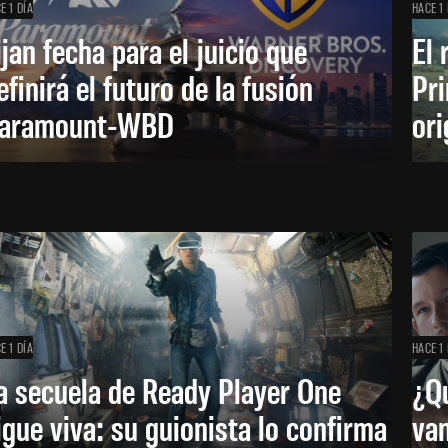
E 1 DÍA
HACE 1 
ijan fecha para el juicio que
El 
efinirá el futuro de la fusión
Pri
aramount-WBD
ori
E 1 DÍA
HACE 1 
a secuela de Ready Player One
¿Qu
igue viva: su guionista lo confirma
van