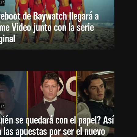
DÍA
reboot de Baywatch llegará a
me Video junto con la serie
ginal
DÍA
ién se quedará con el papel? Así
 las apuestas por ser el nuevo