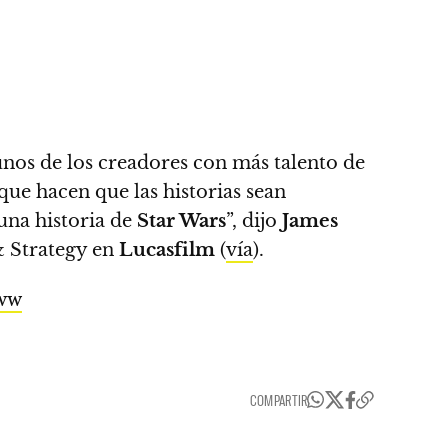
unos de los creadores con más talento de
que hacen que las historias sean
una historia de
Star Wars
”
, dijo
James
& Strategy en
Lucasfilm
(
vía
).
hww
COMPARTIR