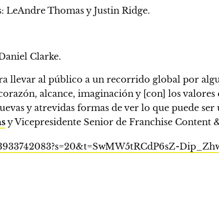
es: LeAndre Thomas y Justin Ridge.
Daniel Clarke.
 llevar al público a un recorrido global por alg
corazón, alcance, imaginación y [con] los valores 
uevas y atrevidas formas de ver lo que puede ser 
ns
y Vicepresidente Senior de Franchise Content 
162113933742083?s=20&t=SwMW5tRCdP6sZ-Dip_Z