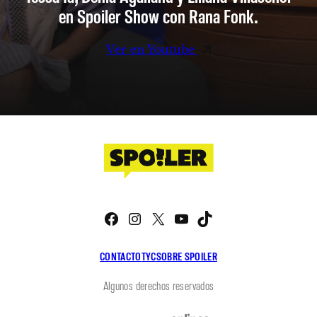
en Spoiler Show con Rana Fonk.
Ver en Youtube
Facebook
Instagram
X
YouTube
TikTok
CONTACTO
TYC
SOBRE SPOILER
Algunos derechos reservados