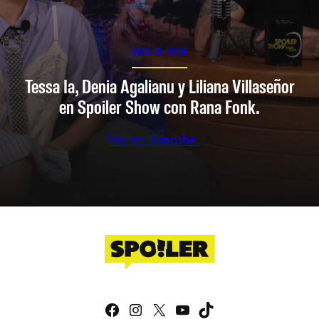
SPOILER SHOW
Tessa Ia, Denia Agalianu y Liliana Villaseñor
en Spoiler Show con Rana Fonk.
Ver en Youtube
Facebook
Instagram
X
YouTube
TikTok