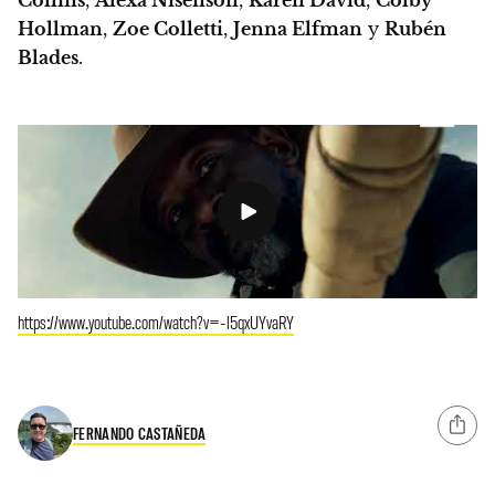
Hollman
,
Zoe Colletti
,
Jenna Elfman
y
Rubén
Blades
.
https://www.youtube.com/watch?v=-l5qxUYvaRY
FERNANDO CASTAÑEDA