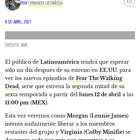
POR
FERNANDO CASTAÑEDA
9 DE ABRIL, 2021
CRÉDITO: AMC
El público de
Latinoamérica
tendrá que esperar
solo un día después de su estreno en
EE.UU.
para
ver los nuevos episodios de
Fear The Walking
Dead
, serie que
estrena la segunda mitad de su
sexta temporada a partir del
lunes 12 de abril
a las
11:00 pm
(
MEX
).
Esta vez veremos como
Morgan
(
Lennie James
)
intenta audazmente liberar a los miembros
restantes del grupo y
Virginia
(
Colby Minifie
) se
desespera cada vez más por encontrar a su