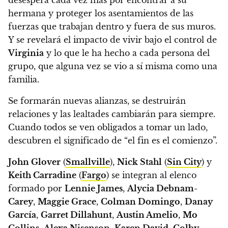
hermana y proteger los asentamientos de las
fuerzas que trabajan dentro y fuera de sus muros.
Y se revelará el impacto de vivir bajo el control de
Virginia
y lo que le ha hecho a cada persona del
grupo, que alguna vez se vio a sí misma como una
familia.
Se formarán nuevas alianzas, se destruirán
relaciones y las lealtades cambiarán para siempre.
Cuando todos se ven obligados a tomar un lado,
descubren el significado de “el fin es el comienzo”.
John Glover
(
Smallville
),
Nick Stahl
(
Sin City
) y
Keith Carradine
(
Fargo
) se integran al elenco
formado por
Lennie James
,
Alycia Debnam-
Carey
,
Maggie Grace
,
Colman Domingo
,
Danay
García
,
Garret Dillahunt
,
Austin Amelio
,
Mo
Collins
,
Alexa Nisenson
,
Karen David
,
Colby