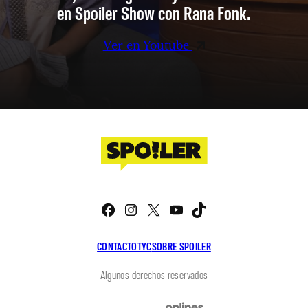
en Spoiler Show con Rana Fonk.
Ver en Youtube
Facebook
Instagram
X
YouTube
TikTok
CONTACTO
TYC
SOBRE SPOILER
Algunos derechos reservados