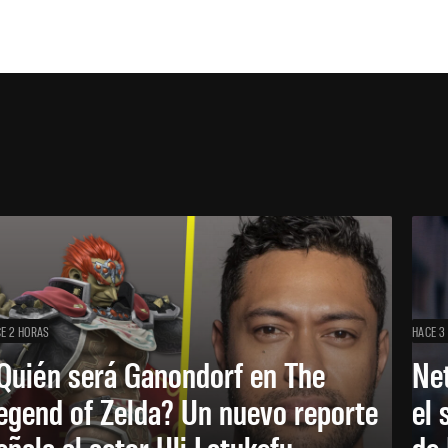
E 2 HORAS
HACE 3
Quién será Ganondorf en The
Net
egend of Zelda? Un nuevo reporte
el 
eñala al actor Uli Latukefu
de 