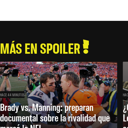
MÁS EN SPOILER
HACE 44 MINUTOS
HAC
Brady vs. Manning: preparan
¿
documental sobre la rivalidad que
L
marcó la NFL
s