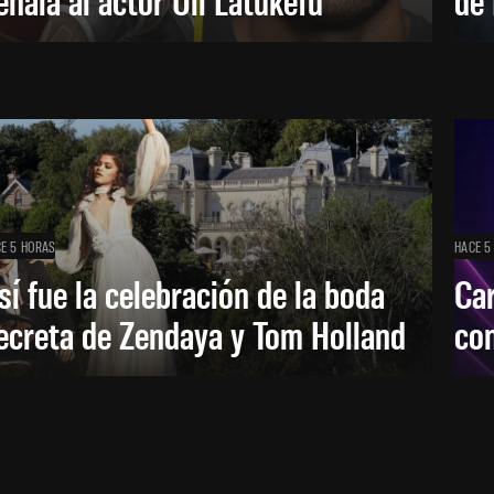
E 5 HORAS
HACE 5
sí fue la celebración de la boda
Car
ecreta de Zendaya y Tom Holland
con