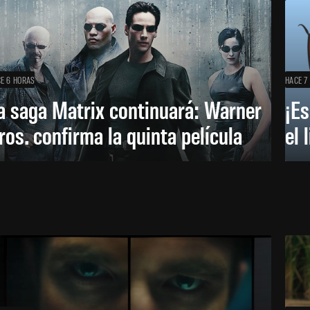
E 6 HORAS
HACE 7
a saga Matrix continuará: Warner
¡Es
ros. confirma la quinta película
el 