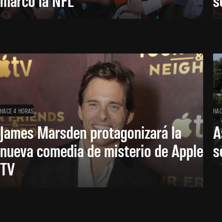
HACE 4 HORAS
HAC
James Marsden protagonizará la
A
nueva comedia de misterio de Apple
s
TV