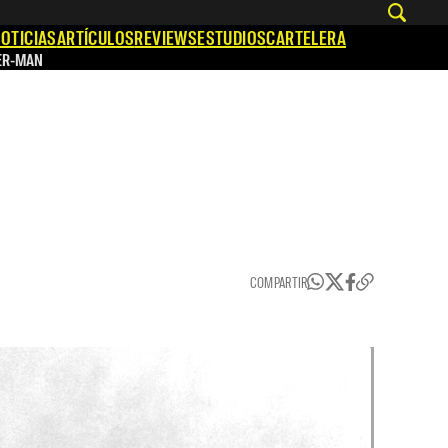
OTICIAS
ARTÍCULOS
REVIEWS
ESTUDIOS
CARTELERA
ER-MAN
COMPARTIR