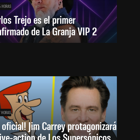
5 HORAS
los Trejo es el primer
firmado de La Granja VIP 2
7 HORAS
 oficial! Jim Carrey protagonizará
live-action de Los Supersónicos