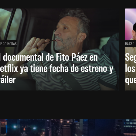
E 20 HORAS
HACE 1 
l documental de Fito Páez en
Se
etflix ya tiene fecha de estreno y
lo
ráiler
que