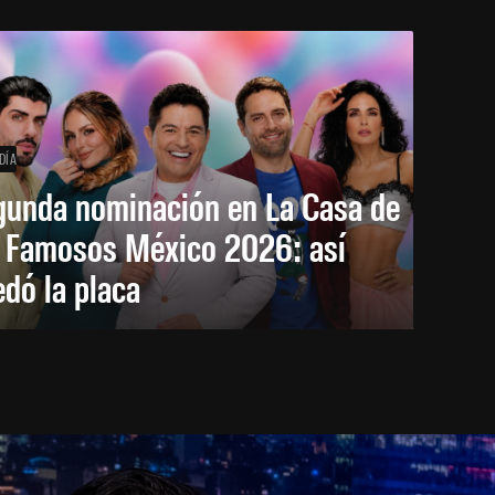
DÍA
gunda nominación en La Casa de
s Famosos México 2026: así
dó la placa