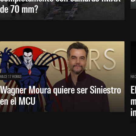
de 70 mm?
HACE 17 HORAS
HAC
Wagner Moura quiere ser Siniestro
E
en el MCU
m
i