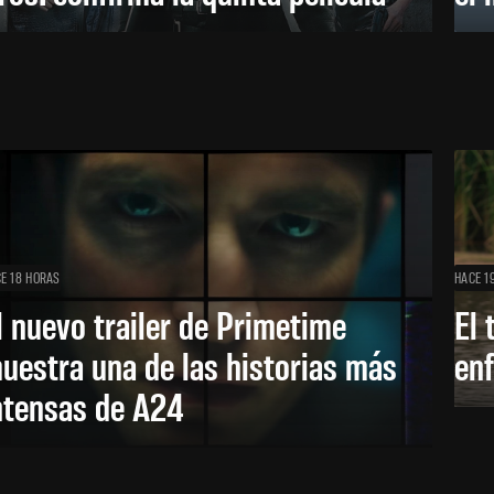
E 18 HORAS
HACE 1
l nuevo trailer de Primetime
El 
uestra una de las historias más
enf
ntensas de A24