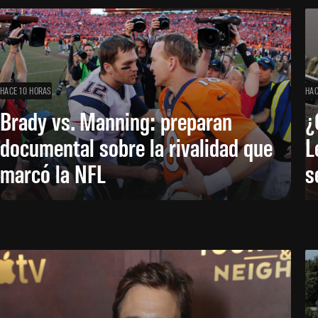
HACE 10 HORAS
HAC
Brady vs. Manning: preparan
¿
documental sobre la rivalidad que
L
marcó la NFL
s