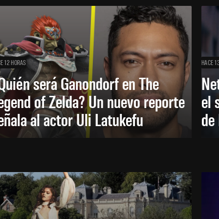
E 12 HORAS
HACE 1
Quién será Ganondorf en The
Net
egend of Zelda? Un nuevo reporte
el 
eñala al actor Uli Latukefu
de 