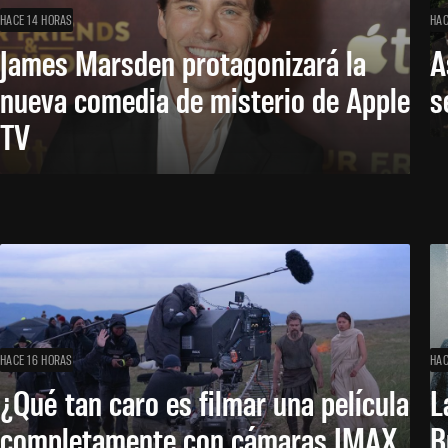
HACE 14 HORAS
HAC
James Marsden protagonizará la
A
nueva comedia de misterio de Apple
s
TV
HACE 16 HORAS
HAC
¿Qué tan caro es filmar una película
L
completamente con cámaras IMAX
B