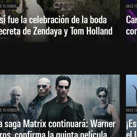
E 15 HORAS
HACE 1
sí fue la celebración de la boda
Car
ecreta de Zendaya y Tom Holland
con
E 16 HORAS
HACE 1
a saga Matrix continuará: Warner
¡Es
ros. confirma la quinta película
el 