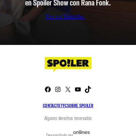
en Spoiler Show con Rana Fonk.
Ver en Youtube
Facebook
Instagram
X
YouTube
TikTok
CONTACTO
TYC
SOBRE SPOILER
Algunos derechos reservados
Desarrollado por