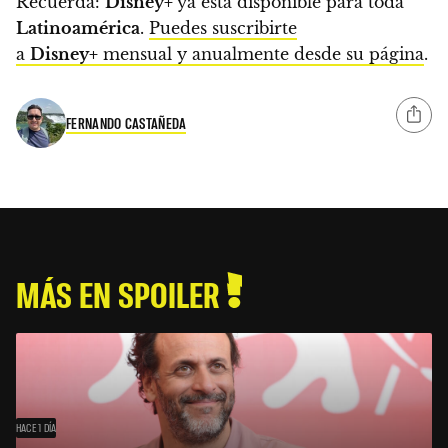
Recuerda:
Disney+
ya está disponible para toda
Latinoamérica
.
Puedes suscribirte
a
Disney+
mensual y anualmente desde su página
.
FERNANDO CASTAÑEDA
MÁS EN SPOILER
HACE 1 DÍA