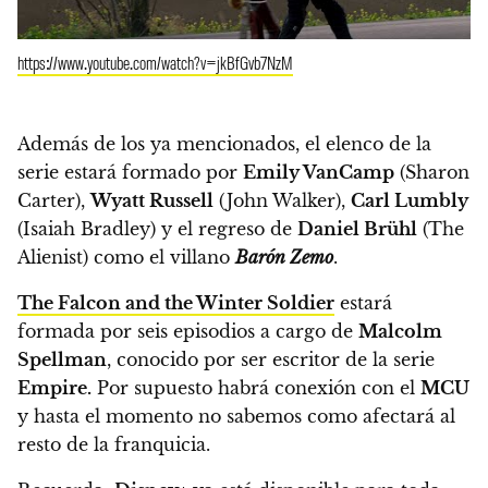
https://www.youtube.com/watch?v=jkBfGvb7NzM
Además de los ya mencionados, el elenco de la
serie estará formado por
Emily VanCamp
(Sharon
Carter),
Wyatt Russell
(John Walker),
Carl Lumbly
(Isaiah Bradley) y el regreso de
Daniel Brühl
(The
Alienist) como el villano
Barón Zemo
.
The Falcon and the Winter Soldier
estará
formada por seis episodios a cargo de
Malcolm
Spellman
, conocido por ser escritor de la serie
Empire.
Por supuesto habrá conexión con el
MCU
y hasta el momento no sabemos como afectará al
resto de la franquicia.