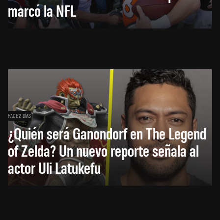
marcó la NFL
HACE 2 DÍAS
¿Quién será Ganondorf en The Legend
of Zelda? Un nuevo reporte señala al
actor Uli Latukefu