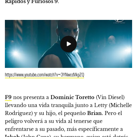
Rápidos y Furiosos 9
.
https://www.youtube.com/watch?v=3YNwcdVkpZQ
F9
nos presenta a
Dominic Toretto
(Vin Diesel)
llevando una vida tranquila junto a Letty (Michelle
Rodriguez) y su hijo, el pequeño
Brian.
P
ero el
peligro volverá a su vida al tenerse que
enfrentarse a su pasado, más específicamente a