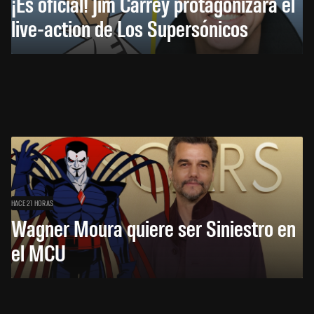
¡Es oficial! Jim Carrey protagonizará el
live-action de Los Supersónicos
HACE 21 HORAS
Wagner Moura quiere ser Siniestro en
el MCU