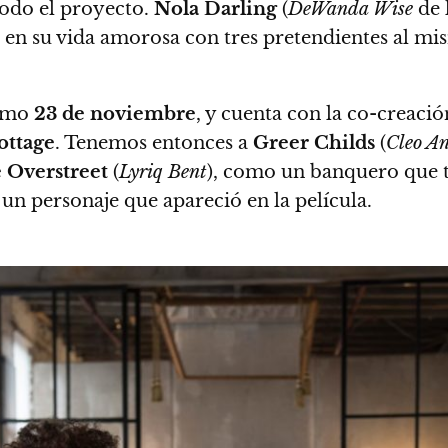
todo el proyecto.
Nola Darling
(
DeWanda Wise
de 
en su vida amorosa con tres pretendientes al mis
ximo
23 de noviembre
, y cuenta con la co-creació
ottage
. Tenemos entonces a
Greer Childs
(
Cleo A
 Overstreet
(
Lyriq Bent
), como un banquero que tr
, un personaje que apareció en la película.