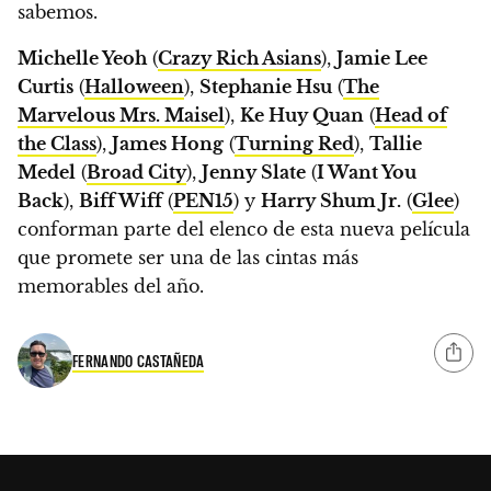
sabemos.
Michelle Yeoh
(
Crazy Rich Asians
),
Jamie Lee
Curtis
(
Halloween
),
Stephanie Hsu
(
The
Marvelous Mrs. Maisel
),
Ke Huy Quan
(
Head of
the Class
),
James Hong
(
Turning Red
),
Tallie
Medel
(
Broad City
),
Jenny Slate
(
I Want You
Back
),
Biff Wiff
(
PEN15
) y
Harry Shum Jr.
(
Glee
)
conforman parte del elenco de esta nueva película
que promete ser una de las cintas más
memorables del año.
FERNANDO CASTAÑEDA