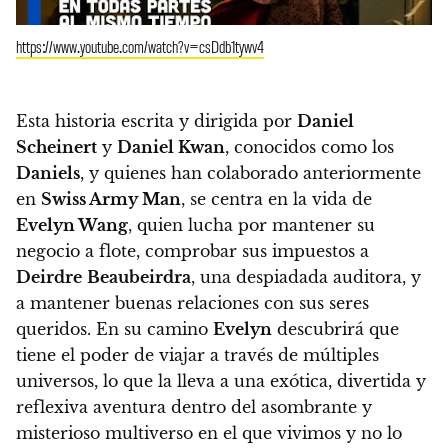
https://www.youtube.com/watch?v=csDdb1tywv4
Esta historia escrita y dirigida por
Daniel
Scheinert
y
Daniel Kwan
, conocidos como los
Daniels
, y quienes han colaborado anteriormente
en
Swiss Army Man
, se centra en la vida de
Evelyn Wang
, quien lucha por mantener su
negocio a flote, comprobar sus impuestos a
Deirdre
Beaubeirdra
, una despiadada auditora, y
a mantener buenas relaciones con sus seres
queridos.
En su camino
Evelyn
descubrirá que
tiene el poder de viajar a través de múltiples
universos, lo que la lleva a una exótica, divertida y
reflexiva aventura dentro del asombrante y
misterioso multiverso en el que vivimos y no lo