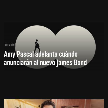
HACE 2 DÍAS
Amy Pascal adelanta cuándo
anunciarán al nuevo James Bond