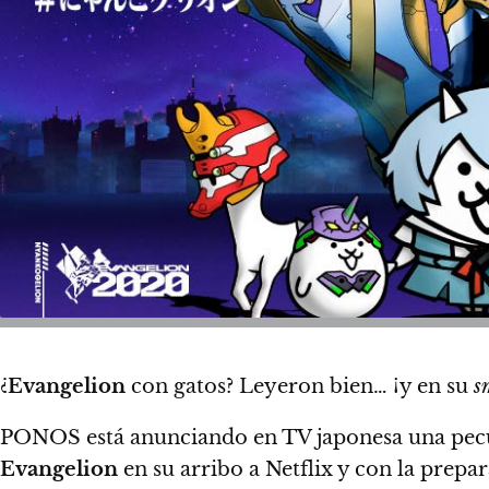
¿
E
vangelion
con gatos
? Leyeron bien… ¡y en su
s
PONOS está anunciando en TV japonesa una pecu
Evangelion
en su arribo a Netflix y con la prepar