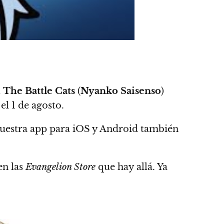
l
The Battle Cats
(
Nyanko Saisenso
)
 el 1 de agosto
.
nuestra app para iOS y Android también
en las
Evangelion Store
que hay allá. Ya