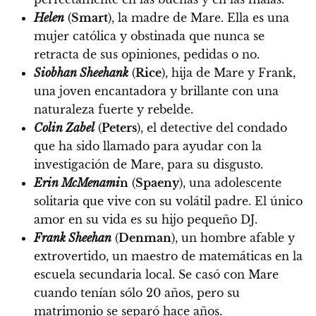
Helen
(
Smart
)
, la madre de Mare. Ella es una
mujer católica y obstinada que nunca se
retracta de sus opiniones, pedidas o no.
Siobhan Sheehank
(
Rice
)
, hija de Mare y Frank,
una joven encantadora y brillante con una
naturaleza fuerte y rebelde.
Colin Zabel
(
Peters
)
, el detective del condado
que ha sido llamado para ayudar con la
investigación de Mare, para su disgusto.
Erin McMenami
n
(
Spaeny
)
, una adolescente
solitaria que vive con su volátil padre. El único
amor en su vida es su hijo pequeño DJ.
Frank Sheehan
(
Denman
)
, un hombre afable y
extrovertido, un maestro de matemáticas en la
escuela secundaria local. Se casó con Mare
cuando tenían sólo 20 años, pero su
matrimonio se separó hace años.