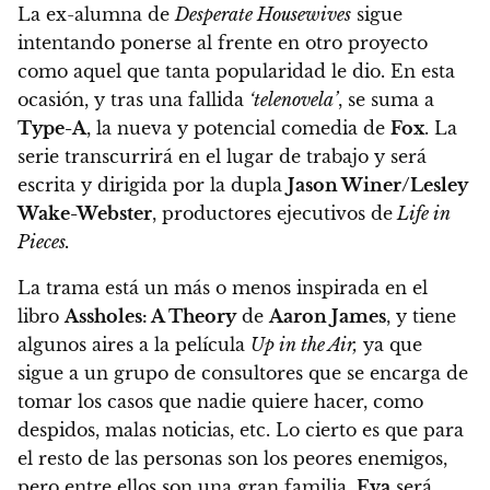
La ex-alumna de
Desperate Housewives
sigue
intentando ponerse al frente en otro proyecto
como aquel que tanta popularidad le dio. En esta
ocasión, y tras una fallida
‘telenovela’
, se suma a
Type-A
, la nueva y potencial comedia de
Fox
. La
serie transcurrirá en el lugar de trabajo y será
escrita y dirigida por la dupla
Jason Winer/Lesley
Wake-Webster
, productores ejecutivos de
Life in
Pieces.
La trama está un más o menos inspirada en el
libro
Assholes: A Theory
de
Aaron James
, y
tiene
algunos aires a la película
Up in the Air,
ya que
sigue a un grupo de consultores que se encarga de
tomar los casos que nadie quiere hacer, como
despidos, malas noticias, etc
. Lo cierto es que para
el resto de las personas son los peores enemigos,
pero entre ellos son una gran familia.
Eva
será