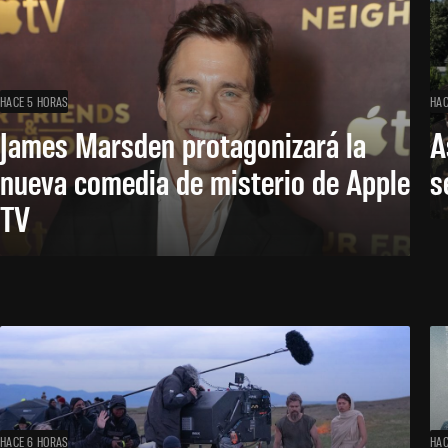
HACE 5 HORAS
HAC
James Marsden protagonizará la
A
nueva comedia de misterio de Apple
s
TV
HACE 6 HORAS
HAC