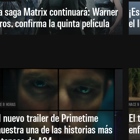
a saga Matrix continuará: Warner
¡Es
ros. confirma la quinta película
el 
E 8 HORAS
HACE 9
l nuevo trailer de Primetime
El 
uestra una de las historias más
enf