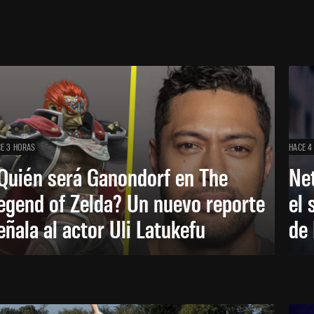
E 3 HORAS
HACE 4
Quién será Ganondorf en The
Net
egend of Zelda? Un nuevo reporte
el 
eñala al actor Uli Latukefu
de 