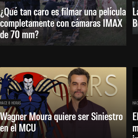
¿Qué tan caro es filmar una película
L
completamente con cámaras IMAX
B
de 70 mm?
HACE 8 HORAS
HAC
Wagner Moura quiere ser Siniestro
E
en el MCU
m