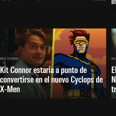
i
HACE 10 HORAS
HAC
Kit Connor estaría a punto de
E
convertirse en el nuevo Cyclops de
N
X-Men
t