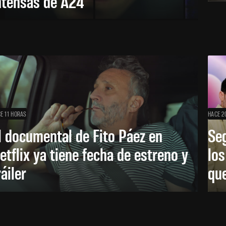
ntensas de A24
E 11 HORAS
HACE 2
l documental de Fito Páez en
Se
etflix ya tiene fecha de estreno y
lo
ráiler
que