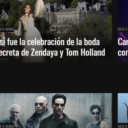
E 6 HORAS
HACE 6
sí fue la celebración de la boda
Car
ecreta de Zendaya y Tom Holland
con
E 6 HORAS
HACE 8