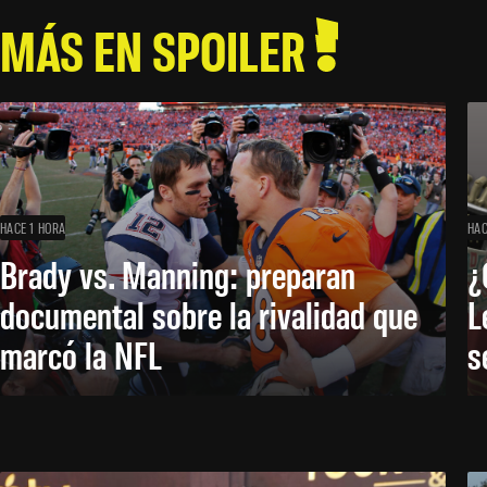
MÁS EN SPOILER
HACE 1 HORA
HAC
Brady vs. Manning: preparan
¿
documental sobre la rivalidad que
L
marcó la NFL
s