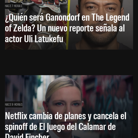
HACE 7 HORAS
¿Quién será Ganondorf en The Legend
of Zelda? Un nuevo reporte señala al
actor Uli Latukefu
HACE 9 HORAS
Netflix cambia de planes y cancela el
spinoff de El Juego del Calamar de
David Fincher