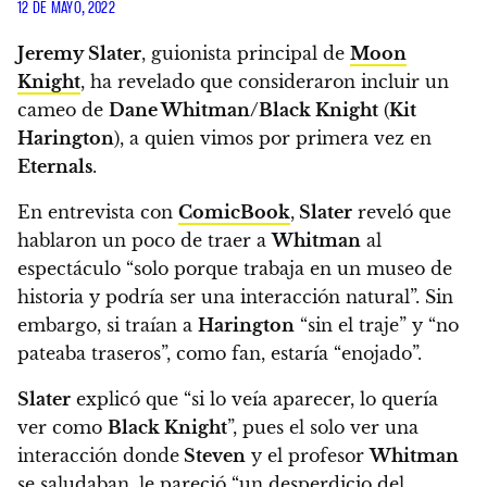
12 DE MAYO, 2022
Jeremy Slater
, guionista principal de
Moon
Knight
,
ha revelado que consideraron incluir un
cameo de
Dane Whitman/Black Knight
(
Kit
Harington
)
, a quien vimos por primera vez en
Eternals
.
En entrevista con
ComicBook
,
Slater
reveló que
hablaron un poco de traer a
Whitman
al
espectáculo “solo porque trabaja en un museo de
historia y podría ser una interacción natural”.
Sin
embargo, si traían a
Harington
“sin el traje” y “no
pateaba traseros”, como fan, estaría “enojado”.
Slater
explicó que “si lo veía aparecer, lo quería
ver como
Black Knight
”, pues el solo ver una
interacción donde
Steven
y el profesor
Whitman
se saludaban, le pareció “un desperdicio del