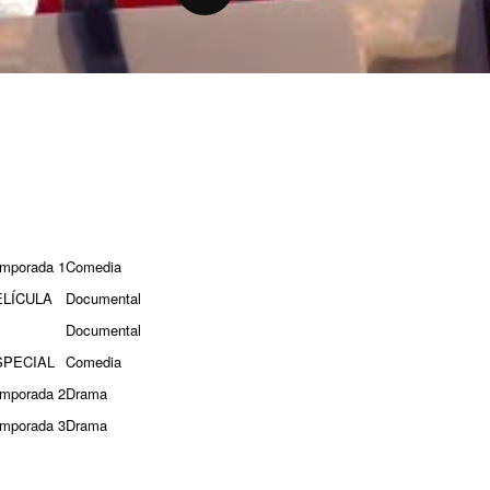
mporada 1
Comedia
ELÍCULA
Documental
Documental
SPECIAL
Comedia
mporada 2
Drama
mporada 3
Drama