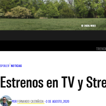
TREND
SPOILER
NOTICIAS
Estrenos en TV y Str
POR
FERNANDO CASTAÑEDA
–
3 DE AGOSTO, 2020