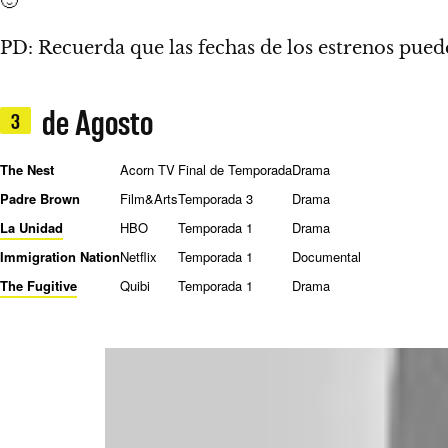
🙂
PD: Recuerda que las fechas de los estrenos puede
de Agosto
3
The Nest
Acorn TV
Final de Temporada
Drama
Padre Brown
Film&Arts
Temporada 3
Drama
La Unidad
HBO
Temporada 1
Drama
Immigration Nation
Netflix
Temporada 1
Documental
The Fugitive
Quibi
Temporada 1
Drama