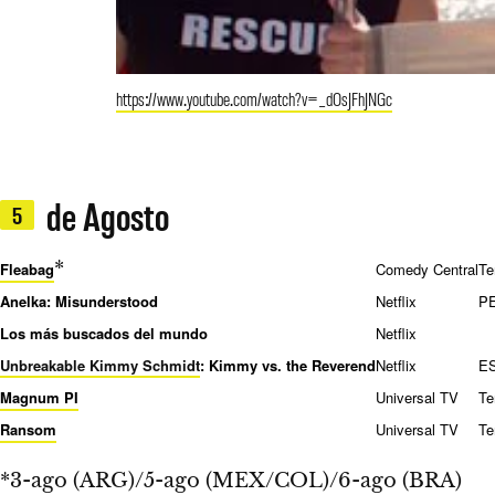
https://www.youtube.com/watch?v=_dOsJFhJNGc
de Agosto
5
*
Fleabag
Comedy Central
Te
Anelka: Misunderstood
Netflix
P
Los más buscados del mundo
Netflix
Unbreakable Kimmy Schmidt
: Kimmy vs. the Reverend
Netflix
E
Magnum PI
Universal TV
Te
Ransom
Universal TV
Te
*3-ago (ARG)/5-ago (MEX/COL)/6-ago (BRA)