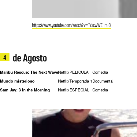
https://www.youtube.com/watch?v=1YxcwWE_mj8
de Agosto
4
Malibu Rescue: The Next Wave
Netflix
PELÍCULA
Comedia
Mundo misterioso
Netflix
Temporada 1
Documental
Sam Jay: 3 in the Morning
Netflix
ESPECIAL
Comedia